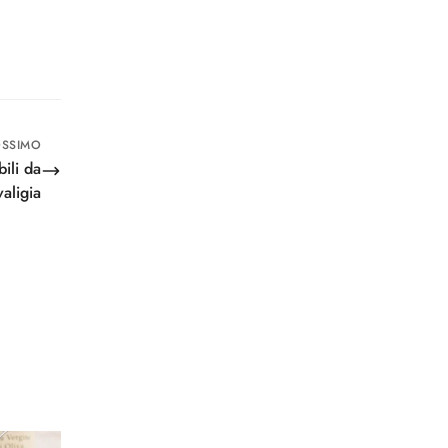
OSSIMO
ili da
valigia