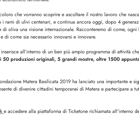
ti coloro che vorranno scoprire e ascoltare il nostro lavoro che nasc
ra i rami di ulivi centenari, e continua ancora oggi, dopo 4 generaz
ine di oliva una visione internazionale. Racconteremo di come, ogni 
o e di come sia necessario innovarsi e innovare.
 inserisce all’interno di un ben più ampio programma di attività ch
di 50 produzioni originali, 5 grandi mostre, oltre 1500 appunt
ondazione Matera Basilicata 2019 ha lanciato una importante e sign
sente di divenire cittadini temporanei di Matera e partecipare a tutt
nk
e accedere alla piattaforma di Ticketone richiamata all'interno de