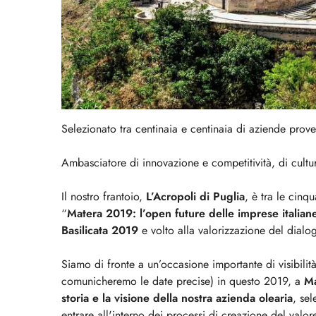
Selezionato tra centinaia e centinaia di aziende proveni
Ambasciatore di innovazione e competitività, di cultur
Il nostro frantoio,
L’Acropoli di Puglia
, è tra le cinq
“
Matera 2019: l’open future delle imprese italian
Basilicata 2019
e volto alla valorizzazione del dialog
Siamo di fronte a un’occasione importante di visibilit
comunicheremo le date precise) in questo 2019, a
Ma
storia e la visione della nostra azienda olearia
, sel
entrare all'interno dei processi di creazione del valor