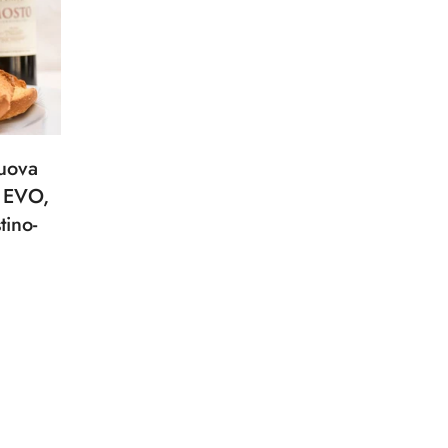
uova
o EVO,
tino-