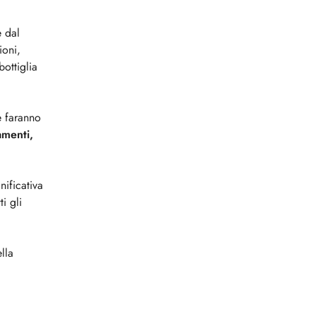
e dal
ioni,
bottiglia
e faranno
amenti,
ificativa
i gli
lla