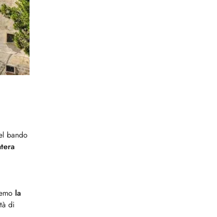
del bando
tera
eremo
la
tà di