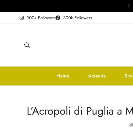
oduttori di Olio Extravergine di Oliva dal 1889.
100k Followers
300k Followers
Home
Azienda
Sho
L’Acropoli di Puglia a 
d