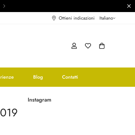
Ottieni il 10% di Sconto sul tuo 1° o
Ottieni indicazioni
Italiano
rienze
Blog
Contatti
Instagram
2019