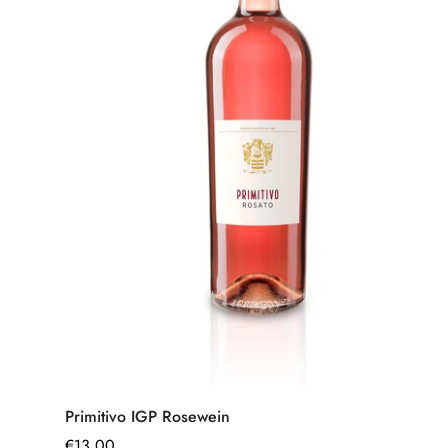
Schnell hinzufügen
Primitivo IGP Rosewein
Regulärer
€13,00