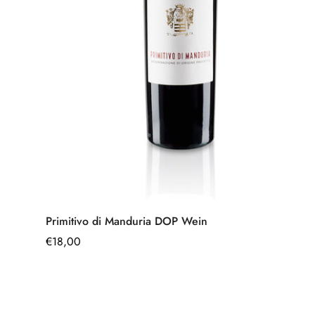
Schnell hinzufügen
Primitivo di Manduria DOP Wein
Regulärer
€18,00
Preis