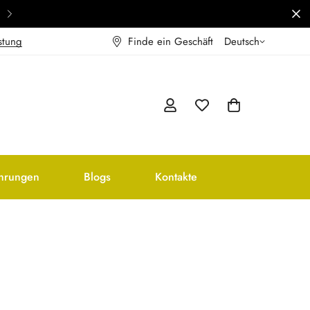
Anbauer und Hersteller von nativem Olivenöl 
stung
Finde ein Geschäft
Deutsch
ahrungen
Blogs
Kontakte