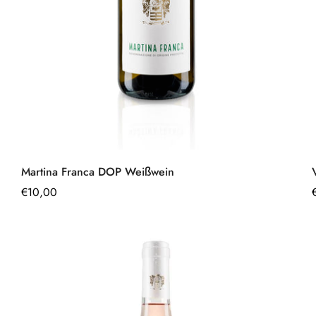
Schnell hinzufügen
Martina Franca DOP Weißwein
Regulärer
€10,00
Preis