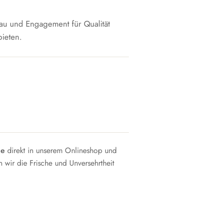
au und Engagement für Qualität
ieten.
ne
direkt in unserem Onlineshop und
 wir die Frische und Unversehrtheit