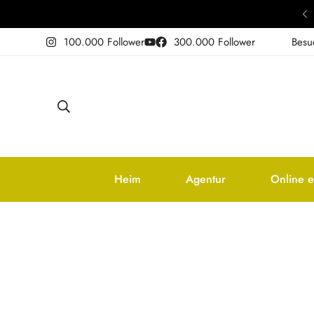
en Sie Ihre Führung mit Verkostung.
100.000 Follower
300.000 Follower
Besu
Heim
Agentur
Online e