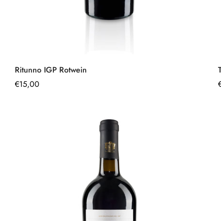
Schnell hinzufügen
Ritunno IGP Rotwein
Regulärer
€15,00
Preis