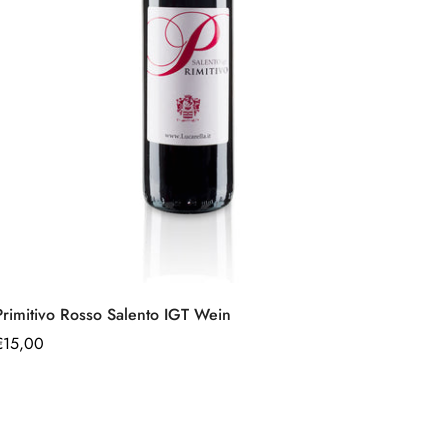
Schnell hinzufügen
Primitivo Rosso Salento IGT Wein
Regulärer
€15,00
Preis