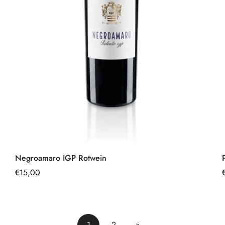
Schnell hinzufügen
Negroamaro IGP Rotwein
Regulärer
€15,00
Preis
1
2
»