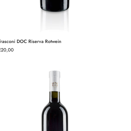
Schnell hinzufügen
Trasconi DOC Riserva Rotwein
Regulärer
€20,00
Preis