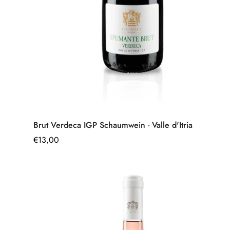
Schnell hinzufügen
Brut Verdeca IGP Schaumwein - Valle d'Itria
Regulärer
€13,00
Preis