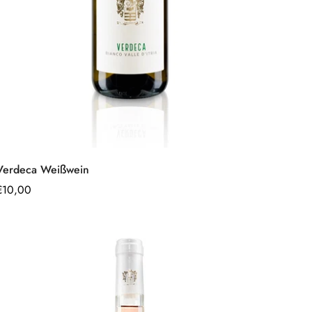
Schnell hinzufügen
Verdeca Weißwein
Regulärer
€10,00
Preis