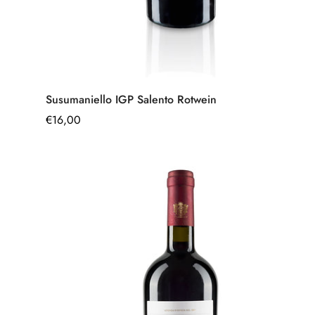
Schnell hinzufügen
Susumaniello IGP Salento Rotwein
Regulärer
€16,00
Preis