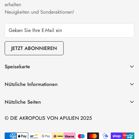
erhalten
Neuigkeiten und Sonderaktionen!
JETZT ABONNIEREN
Speisekarte
Unser EVO-Öl
Nützliche Informationen
Unsere Weine
Versand
Unsere Keramik
Nützliche Seiten
Datenschutzrichtlinie
Unsere Pasta
Extra natives Olivenöl: Eigenschaften und Eigenschaften
Geschäftsbedingungen
© DIE AKROPOLIS VON APULIEN 2025
Die Pakete
Unsere Hochzeitsgeschenke
Kontaktinformation
Unsere streichfähigen Cremes
Gutschein
Datenanfrage