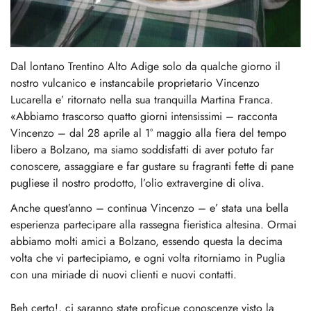
Dal lontano Trentino Alto Adige solo da qualche giorno il
nostro vulcanico e instancabile proprietario Vincenzo
Lucarella e’ ritornato nella sua tranquilla Martina Franca.
«Abbiamo trascorso quatto giorni intensissimi – racconta
Vincenzo – dal 28 aprile al 1° maggio alla fiera del tempo
libero a Bolzano, ma siamo soddisfatti di aver potuto far
conoscere, assaggiare e far gustare su fragranti fette di pane
pugliese il nostro prodotto, l’olio extravergine di oliva.
Anche quest’anno – continua Vincenzo – e’ stata una bella
esperienza partecipare alla rassegna fieristica altesina. Ormai
abbiamo molti amici a Bolzano, essendo questa la decima
volta che vi partecipiamo, e ogni volta ritorniamo in Puglia
con una miriade di nuovi clienti e nuovi contatti.
Beh certo!, ci saranno state proficue conoscenze visto la