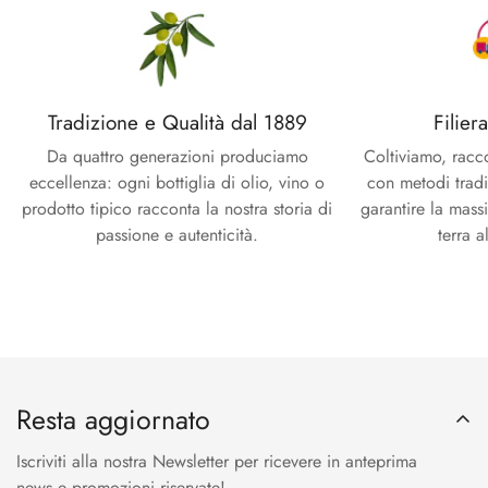
Tradizione e Qualità dal 1889
Filier
Da quattro generazioni produciamo
Coltiviamo, racc
eccellenza: ogni bottiglia di olio, vino o
con metodi tradi
prodotto tipico racconta la nostra storia di
garantire la mass
passione e autenticità.
terra a
Resta aggiornato
Iscriviti alla nostra Newsletter per ricevere in anteprima
news e promozioni riservate!