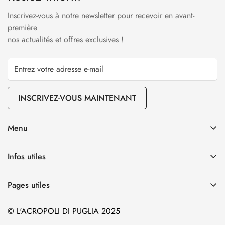
Inscrivez-vous à notre newsletter pour recevoir en avant-
première
nos actualités et offres exclusives !
INSCRIVEZ-VOUS MAINTENANT
Menu
Notre huile d’olive vierge extra
Infos utiles
Nos vins
Expéditions
Nos céramiques
Pages utiles
Politique de confidentialité
Nos pâtes
Huile d’olive vierge extra : Caractéristiques et propriétés
Conditions générales
© L'ACROPOLI DI PUGLIA 2025
Les emballages
Nos cadeaux d’invités