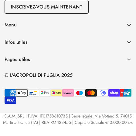
INSCRIVEZ-VOUS MAINTENANT
Menu
Notre huile d’olive vierge extra
Infos utiles
Nos vins
Expéditions
Nos céramiques
Pages utiles
Politique de confidentialité
Nos pâtes
Huile d’olive vierge extra : Caractéristiques et propriétés
Conditions générales
© L'ACROPOLI DI PUGLIA 2025
Les emballages
Nos cadeaux d’invités
Informations de contact
Nos crèmes à tartiner
Bon cadeau
Requête de données
Tous nos produits
Contacts
S.A.M. SRL | P.IVA: IT01758610735 | Sede legale: Via Votano 5, 74015
Martina Franca (TA) | REA RM-123456 | Capitale Sociale €10.000,00 i.v.